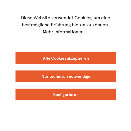
Wir sind für Sie werktags von
9 bis 17 Uhr
erreichbar. Telefon:
+49 8151
9084-40
Diese Website verwendet Cookies, um eine
bestmögliche Erfahrung bieten zu können.
Mehr Informationen ...
Ich bin bereits
Alle Cookies akzeptieren
Kunde
Nur technisch notwendige
Konfigurieren
Ihre E-Mail-Adresse