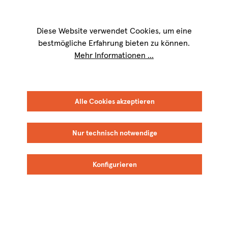
Wir sind für Sie werktags von
9 bis 17 Uhr
erreichbar. Telefon:
+49 8151
9084-40
Diese Website verwendet Cookies, um eine
bestmögliche Erfahrung bieten zu können.
Mehr Informationen ...
Alle Cookies akzeptieren
Nur technisch notwendige
Konfigurieren