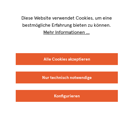
Wir sind für Sie werktags von
9 bis 17 Uhr
erreichbar. Telefon:
+49 8151
9084-40
Diese Website verwendet Cookies, um eine
bestmögliche Erfahrung bieten zu können.
Mehr Informationen ...
Alle Cookies akzeptieren
Nur technisch notwendige
Konfigurieren