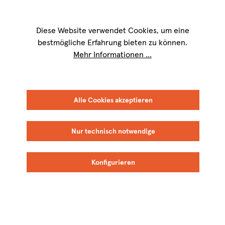
Wir sind für Sie werktags von
9 bis 17 Uhr
erreichbar. Telefon:
+49 8151
9084-40
Diese Website verwendet Cookies, um eine
bestmögliche Erfahrung bieten zu können.
Mehr Informationen ...
Alle Cookies akzeptieren
Nur technisch notwendige
Konfigurieren