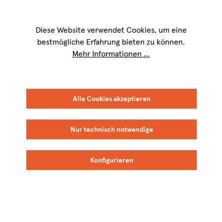
Wir sind für Sie werktags von
9 bis 17 Uhr
erreichbar. Telefon:
+49 8151
9084-40
Diese Website verwendet Cookies, um eine
bestmögliche Erfahrung bieten zu können.
Mehr Informationen ...
Alle Cookies akzeptieren
Nur technisch notwendige
Konfigurieren