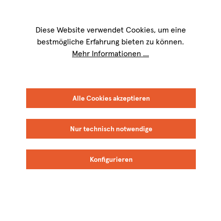
Wir sind für Sie werktags von
9 bis 17 Uhr
erreichbar. Telefon:
+49 8151
9084-40
Diese Website verwendet Cookies, um eine
bestmögliche Erfahrung bieten zu können.
Mehr Informationen ...
Alle Cookies akzeptieren
Nur technisch notwendige
Konfigurieren