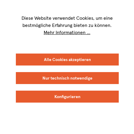
Wir sind für Sie werktags von
9 bis 17 Uhr
erreichbar. Telefon:
+49 8151
9084-40
Diese Website verwendet Cookies, um eine
bestmögliche Erfahrung bieten zu können.
Mehr Informationen ...
Alle Cookies akzeptieren
Nur technisch notwendige
Konfigurieren