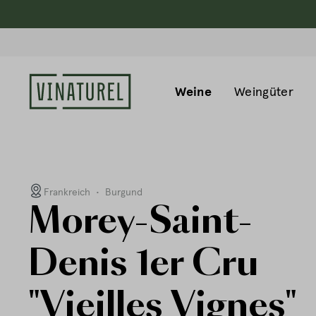
Weine
Weingüter
Frankreich
•
Burgund
Morey-Saint-
Denis 1er Cru
"Vieilles Vignes"