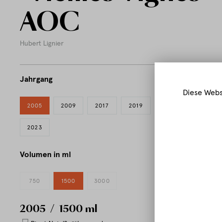
AOC
Hubert Lignier
Jahrgang
Diese Webs
2005
2009
2017
2019
2022
2023
Volumen in ml
750
1500
3000
2005
/ 1500 ml