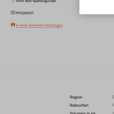
Pinot Noir/Spätburgunder
9910240107
in mein Sortiment hinzufügen
Region
Rebsorten
Volumen in ml