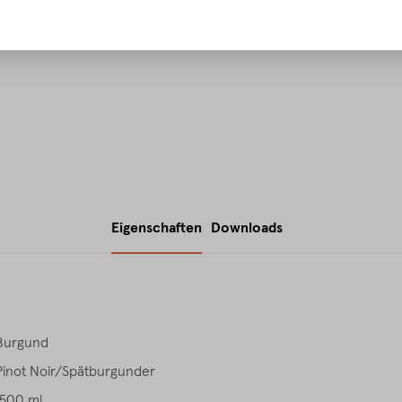
Eigenschaften
Downloads
Burgund
Pinot Noir/Spätburgunder
1500 ml