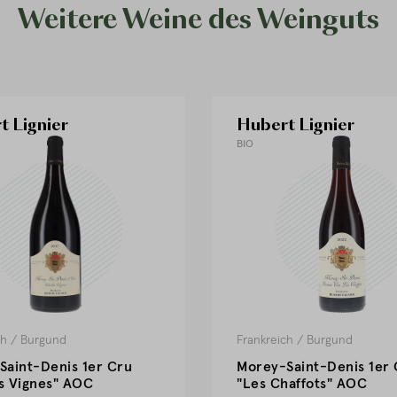
Weitere Weine des Weinguts
t Lignier
Hubert Lignier
BIO
ch
/
Burgund
Frankreich
/
Burgund
Saint-Denis 1er Cru
Morey-Saint-Denis 1er 
es Vignes" AOC
"Les Chaffots" AOC