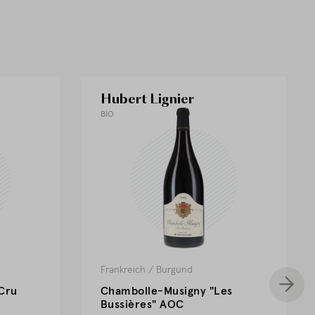
Hubert Lignier
BIO
Frankreich
/
Burgund
Cru
Chambolle-Musigny "Les
Bussières" AOC