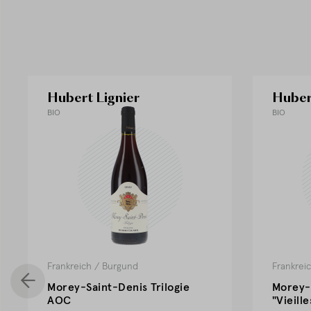
Hubert Lignier
Huber
BIO
BIO
Frankreich
/
Burgund
Frankrei
Morey-Saint-Denis Trilogie
Morey-
AOC
"Vieill