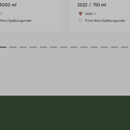
3000 ml
2022
750 ml
:
1
Süße:
1
 Noir/Spätburgunder
Pinot Noir/Spätburgunder