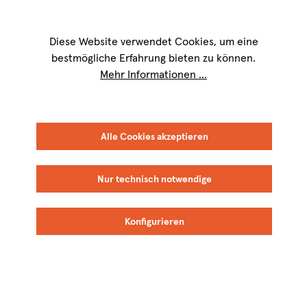
Wir sind für Sie werktags von
9 bis 17 Uhr
erreichbar. Telefon:
+49 8151
9084-40
Diese Website verwendet Cookies, um eine
bestmögliche Erfahrung bieten zu können.
Mehr Informationen ...
Alle Cookies akzeptieren
Nur technisch notwendige
Konfigurieren