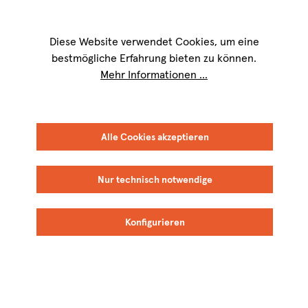
Wir sind für Sie werktags von
9 bis 17 Uhr
erreichbar. Telefon:
+49 8151
9084-40
Diese Website verwendet Cookies, um eine
bestmögliche Erfahrung bieten zu können.
Mehr Informationen ...
Alle Cookies akzeptieren
Nur technisch notwendige
Konfigurieren