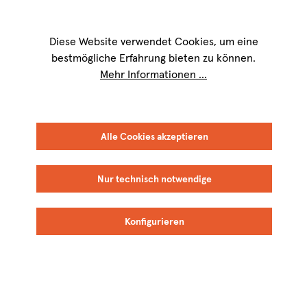
Wir sind für Sie werktags von
9 bis 17 Uhr
erreichbar. Telefon:
+49 8151
9084-40
Diese Website verwendet Cookies, um eine
bestmögliche Erfahrung bieten zu können.
Mehr Informationen ...
FILTER
SORTIEREN
Alle Cookies akzeptieren
Nur technisch notwendige
La Nerthe
La Nerthe
Konfigurieren
BIO
BIO
Neu
Neu