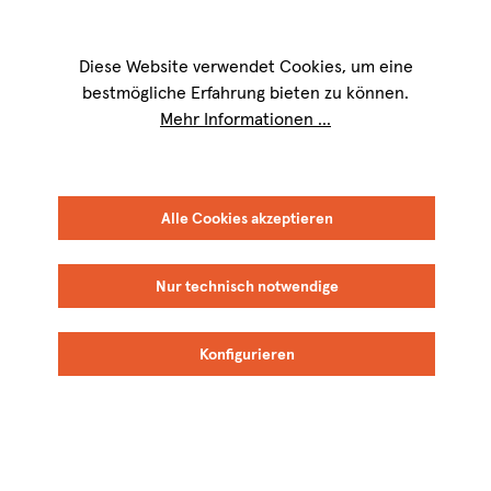
Wir sind für Sie werktags von
9 bis 17 Uhr
erreichbar. Telefon:
+49 8151
9084-40
Diese Website verwendet Cookies, um eine
bestmögliche Erfahrung bieten zu können.
Mehr Informationen ...
FILTER
SORTIEREN
Alle Cookies akzeptieren
Nur technisch notwendige
Celler Credo
Celler Credo
Konfigurieren
BIO
BIO