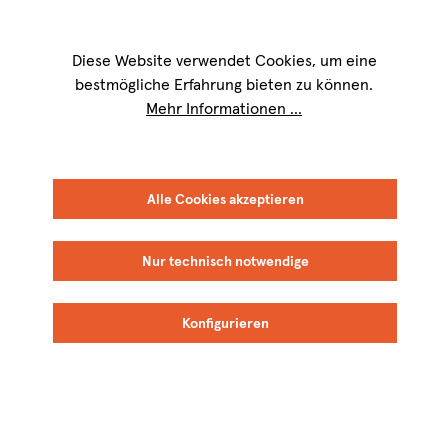
Wir sind für Sie werktags von
9 bis 17 Uhr
erreichbar. Telefon:
+49 8151
9084-40
Diese Website verwendet Cookies, um eine
bestmögliche Erfahrung bieten zu können.
Mehr Informationen ...
Alle Cookies akzeptieren
FRANKREICH
LOIRE
Nur technisch notwendige
Les Poëte
Konfigurieren
Loire