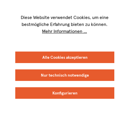
Wir sind für Sie werktags von
9 bis 17 Uhr
erreichbar. Telefon:
+49 8151
9084-40
Diese Website verwendet Cookies, um eine
bestmögliche Erfahrung bieten zu können.
Mehr Informationen ...
Ich bin bereits
Alle Cookies akzeptieren
Kunde
Nur technisch notwendige
Konfigurieren
Ihre E-Mail-Adresse