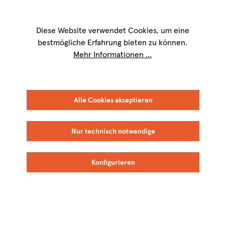
Wir sind für Sie werktags von
9 bis 17 Uhr
erreichbar. Telefon:
+49 8151
9084-40
Diese Website verwendet Cookies, um eine
bestmögliche Erfahrung bieten zu können.
Mehr Informationen ...
Ich bin bereits
Alle Cookies akzeptieren
Kunde
Nur technisch notwendige
Konfigurieren
Ihre E-Mail-Adresse