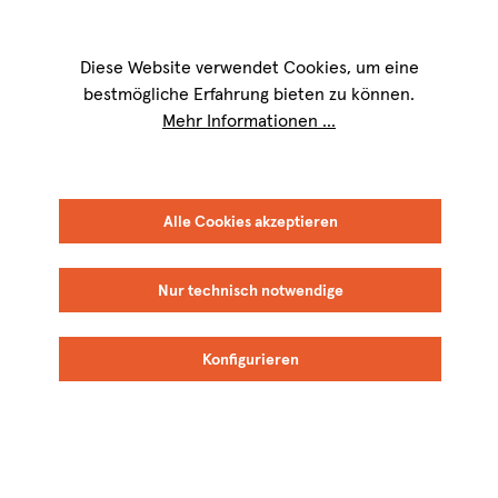
Wir sind für Sie werktags von
9 bis 17 Uhr
erreichbar. Telefon:
+49 8151
9084-40
Diese Website verwendet Cookies, um eine
bestmögliche Erfahrung bieten zu können.
Mehr Informationen ...
Alle Cookies akzeptieren
Nur technisch notwendige
Konfigurieren