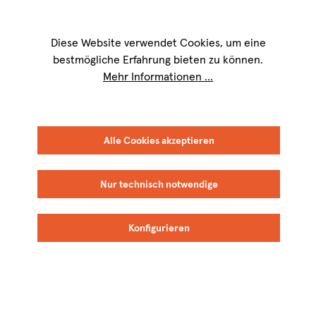
Wir sind für Sie werktags von
9 bis 17 Uhr
erreichbar. Telefon:
+49 8151
9084-40
Diese Website verwendet Cookies, um eine
bestmögliche Erfahrung bieten zu können.
Mehr Informationen ...
Alle Cookies akzeptieren
Nur technisch notwendige
Konfigurieren