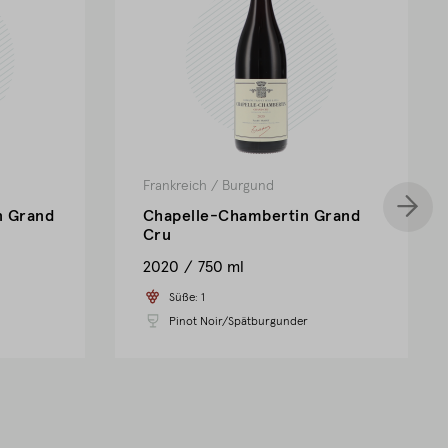
Frankreich
/
Burgund
n Grand
Chapelle-Chambertin Grand
Cru
2020
750 ml
Süße:
1
Pinot Noir/Spätburgunder