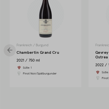
Frankreich
/
Burgund
Frankrei
Chambertin Grand Cru
Gevrey
Ostrea
2021
750 ml
2022
Süße:
1
Süße
Pinot Noir/Spätburgunder
Pinot