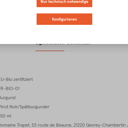
Nur technisch notwendige
Konfigurieren
Eigenschaften
Downloads
EU-Bio zertifiziert
FR-BIO-01
Burgund
Pinot Noir/Spätburgunder
750 ml
Domaine Trapet, 53 route de Beaune, 21220 Gevrey-Chambertin 