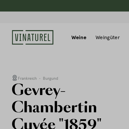
Weine
Weingüter
Frankreich
•
Burgund
Gevrey-
Chambertin
Cuvée "1859"