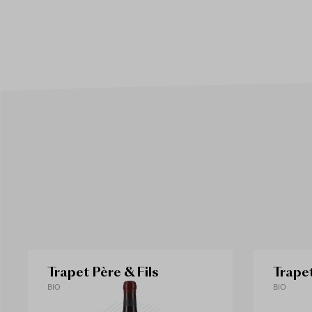
Trapet Père & Fils
Trapet
BIO
BIO