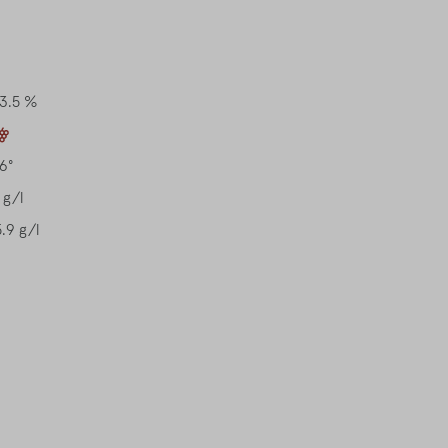
13.5 %
16°
 g/l
5.9 g/l