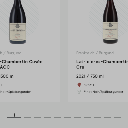
ch
/
Burgund
Frankreich
/
Burgund
-Chambertin Cuvée
Latricières-Chamberti
 AOC
Cru
1500 ml
2021
750 ml
:
1
Süße:
1
 Noir/Spätburgunder
Pinot Noir/Spätburgunder
1