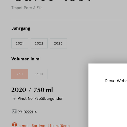
Trapet Père & Fils
Jahrgang
2021
2022
2023
Volumen in ml
750
1500
Diese Webs
2020
/ 750 ml
Pinot Noir/Spätburgunder
9910222114
in mein Sortiment hinzufügen