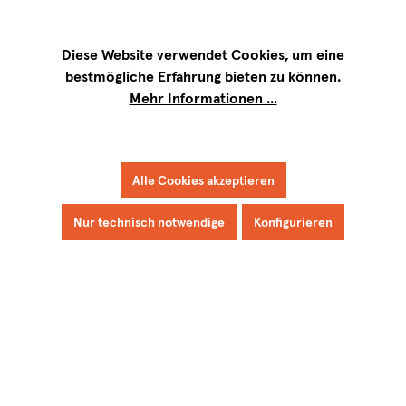
Wir sind für Sie werktags von
9 bis 17 Uhr
erreichbar. Telefon:
+49 8151
9084-40
Diese Website verwendet Cookies, um eine
bestmögliche Erfahrung bieten zu können.
Mehr Informationen ...
Alle Cookies akzeptieren
Nur technisch notwendige
Konfigurieren
Burgund
Eine Vertiefung in die
faszinierende Welt
des Terroirs