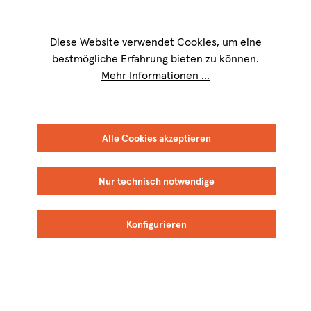
Wir sind für Sie werktags von
9 bis 17 Uhr
erreichbar. Telefon:
+49 8151
9084-40
Diese Website verwendet Cookies, um eine
bestmögliche Erfahrung bieten zu können.
Mehr Informationen ...
Alle Cookies akzeptieren
Nur technisch notwendige
Konfigurieren