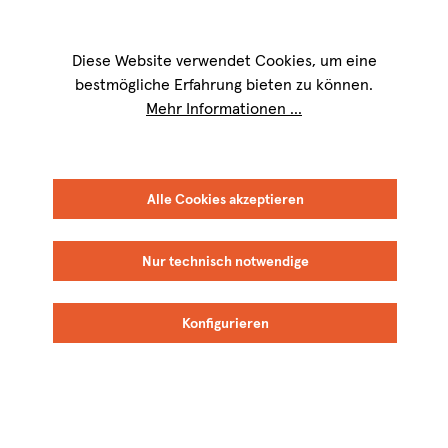
Wir sind für Sie werktags von
9 bis 17 Uhr
erreichbar. Telefon:
+49 8151
9084-40
Diese Website verwendet Cookies, um eine
bestmögliche Erfahrung bieten zu können.
Mehr Informationen ...
Alle Cookies akzeptieren
Nur technisch notwendige
Konfigurieren