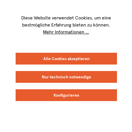
Wir sind für Sie werktags von
9 bis 17 Uhr
erreichbar. Telefon:
+49 8151
9084-40
Diese Website verwendet Cookies, um eine
bestmögliche Erfahrung bieten zu können.
Mehr Informationen ...
Alle Cookies akzeptieren
Nur technisch notwendige
Konfigurieren