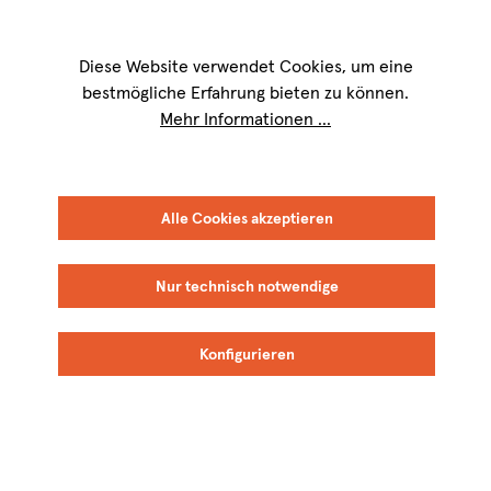
Wir sind für Sie werktags von
9 bis 17 Uhr
erreichbar. Telefon:
+49 8151
9084-40
Diese Website verwendet Cookies, um eine
bestmögliche Erfahrung bieten zu können.
Mehr Informationen ...
Alle Cookies akzeptieren
Nur technisch notwendige
Konfigurieren