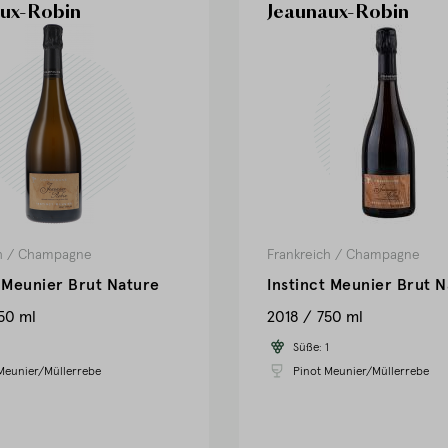
ux-Robin
Jeaunaux-Robin
h
/
Champagne
Frankreich
/
Champagne
t Meunier Brut Nature
Instinct Meunier Brut 
50 ml
2018
750 ml
1
Süße:
1
Meunier/Müllerrebe
Pinot Meunier/Müllerrebe