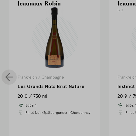
Jeaunaux-Robin
Jeauna
BIO
Frankreich
/
Champagne
Frankreic
Les Grands Nots Brut Nature
Instinc
2010
750 ml
2019
7
Süße:
1
Süße:
Pinot Noir/Spätburgunder
|
Chardonnay
Pinot 