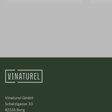
Vinaturel GmbH
Schatzlgasse 30
82335 Berg