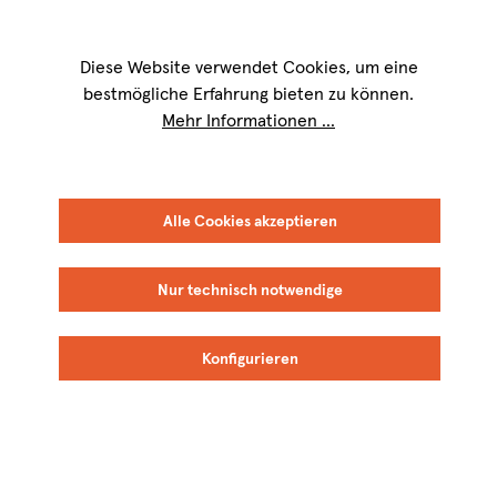
Wir sind für Sie werktags von
9 bis 17 Uhr
erreichbar. Telefon:
+49 8151
9084-40
Diese Website verwendet Cookies, um eine
bestmögliche Erfahrung bieten zu können.
Mehr Informationen ...
FILTER
SORTIEREN
Alle Cookies akzeptieren
Nur technisch notwendige
Fidora
M. Schädler -
Konfigurieren
BIO
Steffen Mugler
BIO