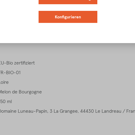
Konfigurieren
igenschaften
Verkostungsnotiz
Speiseempfehlung
Download
EU-Bio zertifiziert
FR-BIO-01
Loire
Melon de Bourgogne
750 ml
Domaine Luneau-Papin, 3 La Grangee, 44430 Le Landreau / Fra