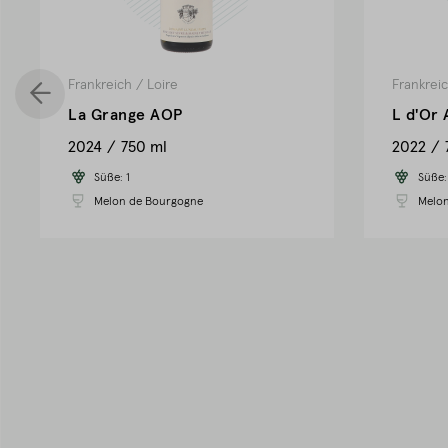
Frankreich
/
Loire
Frankrei
La Grange AOP
L d'Or
2024
750 ml
2022
Süße:
1
Süße
Melon de Bourgogne
Melon