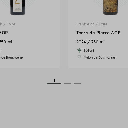
ch
/
Loire
Frankreich
/
Loire
 AOP
Terre de Pierre AOP
750 ml
2024
750 ml
:
1
Süße:
1
 de Bourgogne
Melon de Bourgogne
1