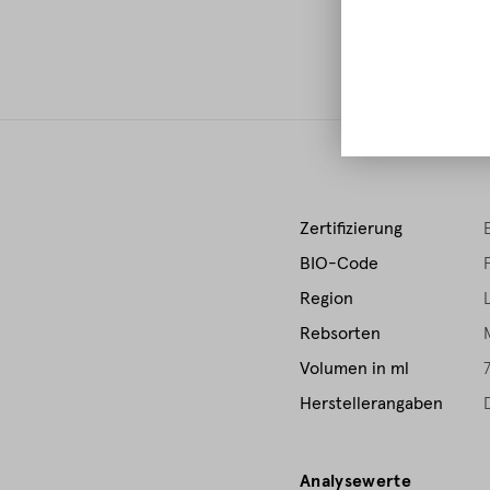
E
Zertifizierung
BIO-Code
Region
Rebsorten
Volumen in ml
Herstellerangaben
Analysewerte