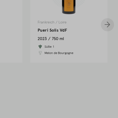
Frankreich
/
Loire
Pueri Solis VdF
2023
750 ml
Süße:
1
Melon de Bourgogne