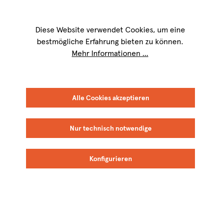
Wir sind für Sie werktags von
9 bis 17 Uhr
erreichbar. Telefon:
+49 8151
9084-40
Diese Website verwendet Cookies, um eine
bestmögliche Erfahrung bieten zu können.
Mehr Informationen ...
Alle Cookies akzeptieren
Nur technisch notwendige
Konfigurieren