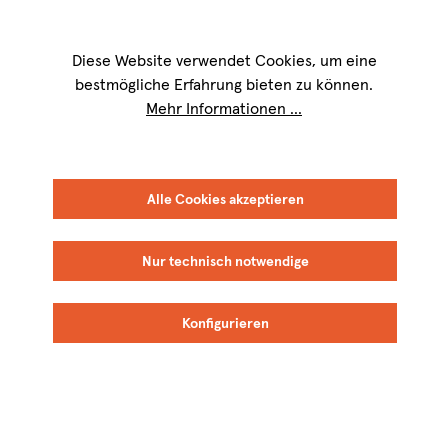
Wir sind für Sie werktags von
9 bis 17 Uhr
erreichbar. Telefon:
+49 8151
9084-40
Diese Website verwendet Cookies, um eine
bestmögliche Erfahrung bieten zu können.
Mehr Informationen ...
Alle Cookies akzeptieren
Nur technisch notwendige
Konfigurieren