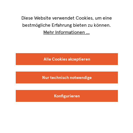
Wir sind für Sie werktags von
9 bis 17 Uhr
erreichbar. Telefon:
+49 8151
9084-40
Diese Website verwendet Cookies, um eine
bestmögliche Erfahrung bieten zu können.
Mehr Informationen ...
Alle Cookies akzeptieren
Nur technisch notwendige
Konfigurieren