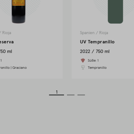
/
Rioja
Spanien
/
Rioja
eserva
UV Tempranillo
750 ml
2022
750 ml
:
1
Süße:
1
anillo
|
Graciano
Tempranillo
1