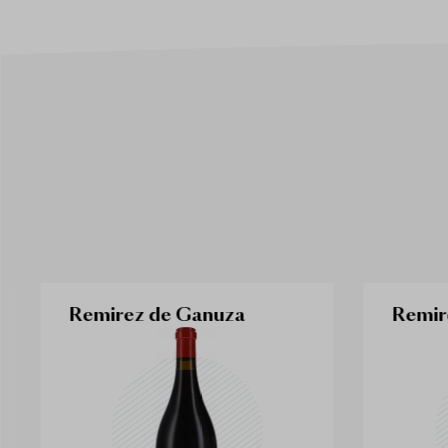
Remirez de Ganuza
Remir