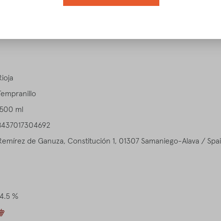
igenschaften
Verkostungsnotiz
Speiseempfehlung
Download
Rioja
Tempranillo
1500 ml
8437017304692
Remírez de Ganuza, Constitución 1, 01307 Samaniego-Alava / Spa
14.5 %