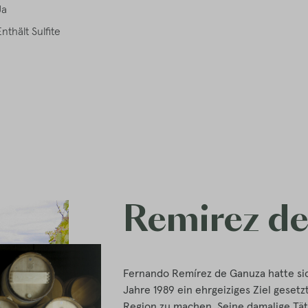
Ja
Enthält Sulfite
Remirez d
Fernando Remírez de Ganuza hatte si
Jahre 1989 ein ehrgeiziges Ziel geset
Region zu machen. Seine damalige Täti