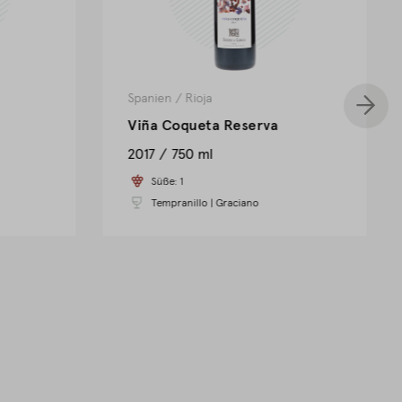
Spanien
/
Rioja
Viña Coqueta Reserva
2017
750 ml
Süße:
1
Tempranillo
|
Graciano