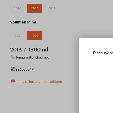
2016
2013
2017
Volumen in ml
750
1500
2013
/ 1500 ml
Diese Webs
Tempranillo
,
Graciano
9930000471
in mein Sortiment hinzufügen