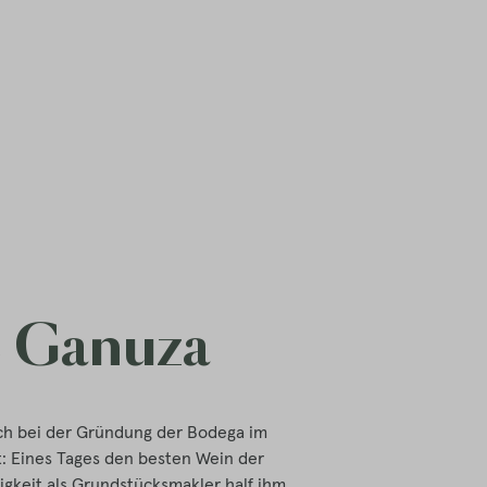
e Ganuza
ch bei der Gründung der Bodega im
zt: Eines Tages den besten Wein der
gkeit als Grundstücksmakler half ihm,