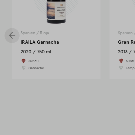
Spanien
/
Rioja
Spanien
IRAILA Garnacha
Gran R
2020
750 ml
2013
Süße:
1
Süße
Grenache
Tempr