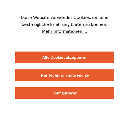
Wir sind für Sie werktags von
9 bis 17 Uhr
erreichbar. Telefon:
+49 8151
9084-40
Diese Website verwendet Cookies, um eine
bestmögliche Erfahrung bieten zu können.
Mehr Informationen ...
Alle Cookies akzeptieren
Nur technisch notwendige
Konfigurieren