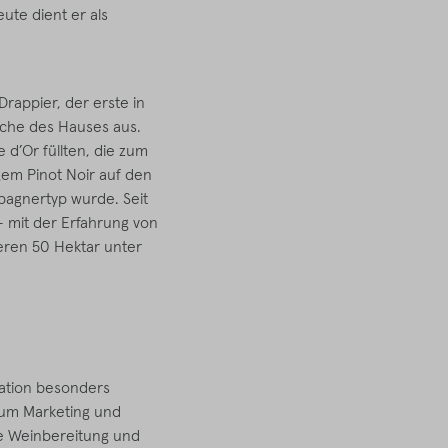
ute dient er als
rappier, der erste in
äche des Hauses aus.
 d’Or füllten, die zum
em Pinot Noir auf den
pagnertyp wurde. Seit
– mit der Erfahrung von
eren 50 Hektar unter
ration besonders
 um Marketing und
e Weinbereitung und