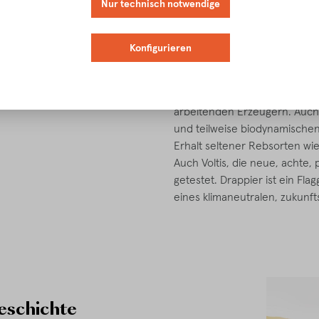
Nur technisch notwendige
Die Côte des Bar, die den sü
bildet, galt lange Zeit als S
Zeit zu den wichtigsten Vert
Konfigurieren
eher selten zu finden war, d
geliefert wurden. Das hat sic
dynamischsten der Appellation
arbeitenden Erzeugern. Auch
und teilweise biodynamischen 
Erhalt seltener Rebsorten wie
Auch Voltis, die neue, achte,
getestet. Drappier ist ein Fla
eines klimaneutralen, zukunft
Geschichte