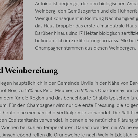
Antoine ist derjenige, der den biologischen Anba
Weinberg, den Gemüsegarten und die Hühnerfa
Weingut konsequent in Richtung Nachhaltigkeit ge
das Haus Drappier das erste klimaneutrale Hau
Darüber hinaus sind 17 Hektar biologisch zertifizi
befinden sich im Zertifizierungsprozess. Alle bei 
Champagner stammen aus diesen Weinbergen.
d Weinbereitung
iegen hauptsächlich in der Gemeinde Urville in der Nähe von Bar
not Noir, zu 15% aus Pinot Meunier, zu 9% aus Chardonnay und z
in dem für die Region und das benachbarte Chablis typischen jura
m. Für den Champagner wird nur die erste Pressung, die so ge
s heute eine mechanische Vertikalpresse verwendet. Der Saft flie
den Edelstahltanks verwendet, in denen eine natürliche Klärung st
ei Wochen bei kühlen Temperaturen. Danach werden die Weine ei
 Anschließend reifen die Grundweine je nach Wein in Edelstahl 