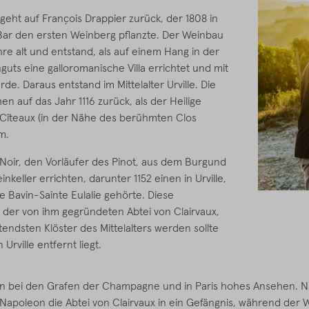
geht auf François Drappier zurück, der 1808 in
 Bar den ersten Weinberg pflanzte. Der Weinbau
hre alt und entstand, als auf einem Hang in der
uts eine galloromanische Villa errichtet und mit
e. Daraus entstand im Mittelalter Urville. Die
 auf das Jahr 1116 zurück, als der Heilige
 Cîteaux (in der Nähe des berühmten Clos
m.
 Noir, den Vorläufer des Pinot, aus dem Burgund
nkeller errichten, darunter 1152 einen in Urville,
 Bavin-Sainte Eulalie gehörte. Diese
der von ihm gegründeten Abtei von Clairvaux,
endsten Klöster des Mittelalters werden sollte
Urville entfernt liegt.
en bei den Grafen der Champagne und in Paris hohes Ansehen. N
apoleon die Abtei von Clairvaux in ein Gefängnis, während der Wei