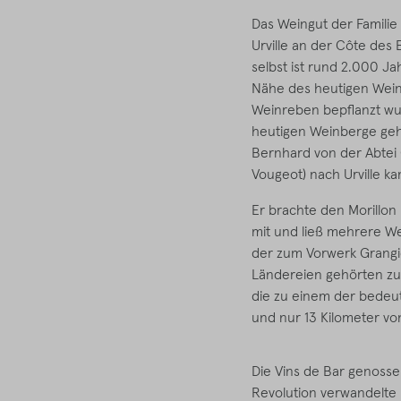
Das Weingut der Familie 
Urville an der Côte des
selbst ist rund 2.000 Ja
Nähe des heutigen Weing
Weinreben bepflanzt wurd
heutigen Weinberge gehen
Bernhard von der Abtei
Vougeot) nach Urville ka
Er brachte den Morillon
mit und ließ mehrere Wei
der zum Vorwerk Grangie
Ländereien gehörten zu 
die zu einem der bedeut
und nur 13 Kilometer von 
Die Vins de Bar genoss
Revolution verwandelte N