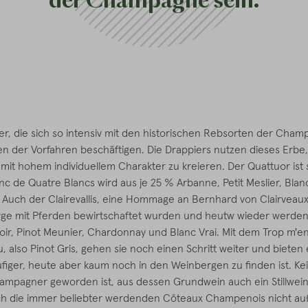
der Champagne sein.
er, die sich so intensiv mit den historischen Rebsorten der Cha
 der Vorfahren beschäftigen. Die Drappiers nutzen dieses Erbe
t hohem individuellem Charakter zu kreieren. Der Quattuor ist 
anc de Quatre Blancs wird aus je 25 % Arbanne, Petit Meslier, Blanc
 Auch der Clairevallis, eine Hommage an Bernhard von Clairveaux
e mit Pferden bewirtschaftet wurden und heutw wieder werden,
oir, Pinot Meunier, Chardonnay und Blanc Vrai. Mit dem Trop m'en
 also Pinot Gris, gehen sie noch einen Schritt weiter und bieten
äufiger, heute aber kaum noch in den Weinbergen zu finden ist. K
Champagner geworden ist, aus dessen Grundwein auch ein Stillwein 
ch die immer beliebter werdenden Côteaux Champenois nicht auße