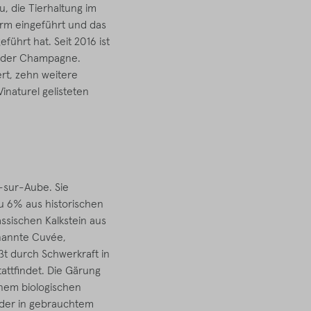
u, die Tierhaltung im
rm eingeführt und das
führt hat. Seit 2016 ist
s der Champagne.
ert, zehn weitere
Vinaturel gelisteten
-sur-Aube. Sie
u 6% aus historischen
ssischen Kalkstein aus
nannte Cuvée,
ßt durch Schwerkraft in
attfindet. Die Gärung
nem biologischen
oder in gebrauchtem