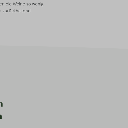
en die Weine so wenig
an zurückhaltend.
n
n