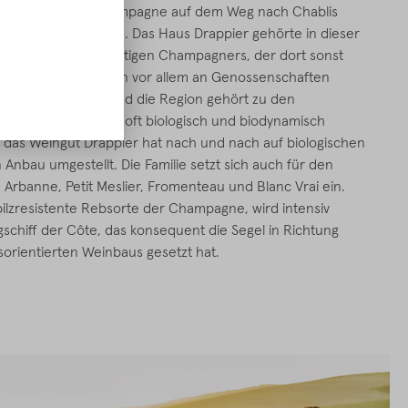
dlichen Teil der Champagne auf dem Weg nach Chablis
tiefkind der Champagne. Das Haus Drappier gehörte in dieser
retern eines hochwertigen Champagners, der dort sonst
a die meisten Trauben vor allem an Genossenschaften
h längst geändert, und die Region gehört zu den
 mit vielen kleinen, oft biologisch und biodynamisch
 das Weingut Drappier hat nach und nach auf biologischen
Anbau umgestellt. Die Familie setzt sich auch für den
 Arbanne, Petit Meslier, Fromenteau und Blanc Vrai ein.
 pilzresistente Rebsorte der Champagne, wird intensiv
ggschiff der Côte, das konsequent die Segel in Richtung
sorientierten Weinbaus gesetzt hat.