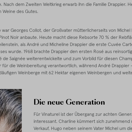
. Nach dem Zweiten Weltkrieg erwarb ihn die Familie Drappier. He
en Weine des Gutes.
 war Georges Collot, der Großvater mütterlicherseits von Michel D
Pinot Noir anbaute. Heute macht diese Rebsorte 70 % der Rebfl
ilenstein, als André und Micheline Drappier die erste Cuvée Carte
es wurde. 1968 brachte Drappier den ersten Rosé aus reinsortig
é de Saignée weiterentwickelte und zum Vorbild für diesen Cham
r für die Weinbereitung verantwortlich, während André Drappier 
itläufigen Weinberge mit 62 Hektar eigenen Weinbergen und weit
Die neue Generation
Für Vinaturel ist der Übergang zur achten Gene
interessant. Charline kümmert sich zunehmend
Verkauf, Hugo neben seinem Vater Michel um di