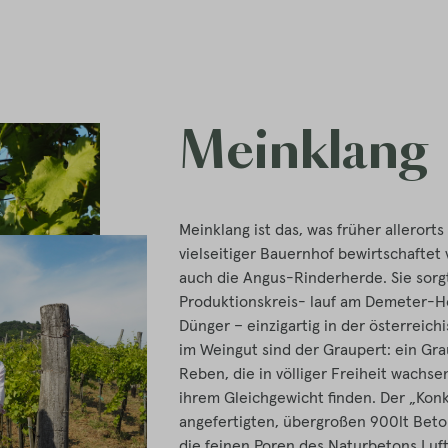
Meinklang
Meinklang ist das, was früher alleror
vielseitiger Bauernhof bewirtschaftet 
auch die Angus-Rinderherde. Sie sorgt
Produktionskreis- lauf am Demeter-Hof
Dünger – einzigartig in der österrei
im Weingut sind der Graupert: ein Gr
Reben, die in völliger Freiheit wachse
ihrem
Gleichgewicht finden. Der „Konkr
angefertigten, übergroßen 900lt Beto
die feinen Poren des Naturbetons Luft