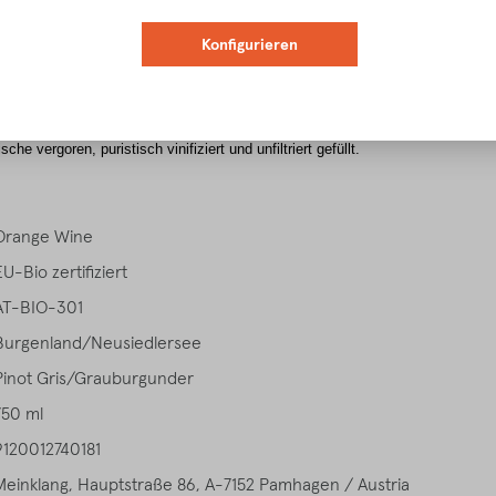
Konfigurieren
dischen Dialekt „wild ungekämmt“, wie der Weinberg, in dem er völlig ungeschn
he vergoren, puristisch vinifiziert und unfiltriert gefüllt.
Orange Wine
EU-Bio zertifiziert
AT-BIO-301
Burgenland/Neusiedlersee
Pinot Gris/Grauburgunder
750 ml
9120012740181
Meinklang, Hauptstraße 86, A-7152 Pamhagen / Austria