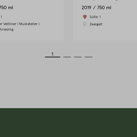
750 ml
2019
750 ml
:
1
Süße:
1
r Veltliner
|
Muskateller
|
Zweigelt
hriesling
1