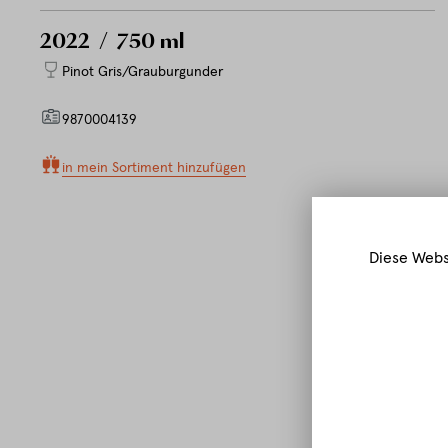
2022
/ 750 ml
Pinot Gris/Grauburgunder
9870004139
in mein Sortiment hinzufügen
Diese Webs
E