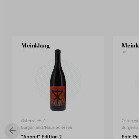
Meinklang
Meink
BIO
Österreich
/
Österrei
Burgenland/Neusiedlersee
Burgenla
"Abend" Edition 2
Epic Pe