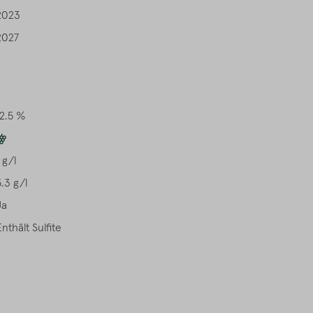
2023
2027
12.5 %
 g/l
5.3 g/l
Ja
Enthält Sulfite