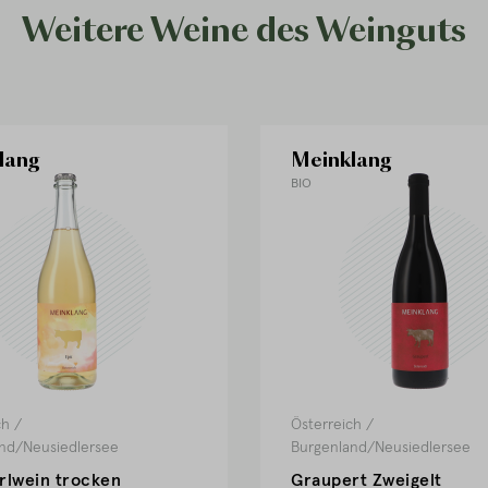
Weitere Weine des Weinguts
lang
Meinklang
BIO
ch
/
Österreich
/
nd/Neusiedlersee
Burgenland/Neusiedlersee
rlwein trocken
Graupert Zweigelt