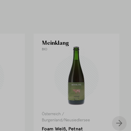
Meinklang
BIO
Österreich
/
Burgenland/Neusiedlersee
Foam Weiß, Petnat