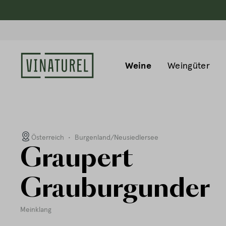
Weine
Weingüter
Österreich
•
Burgenland/Neusiedlersee
Graupert
Grauburgunder
Meinklang