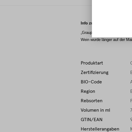
Info zum Wein:
„Graupert“ heißt im burgenlän
Wein wurde länger auf der Maisc
Produktart
Zertifizierung
BIO-Code
Region
Rebsorten
Volumen in ml
GTIN/EAN
Herstellerangaben