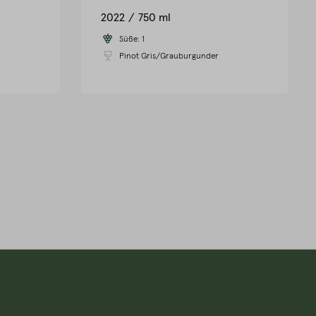
2022
750 ml
Süße:
1
Pinot Gris/Grauburgunder