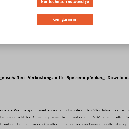
Nur technisch notwendige
Konfigurieren
igenschaften
Verkostungsnotiz
Speiseempfehlung
Download
der erste Weinberg im Familienbesitz und wurde in den 50er Jahren von Grün
st ausgerichteten Kessellage wurzeln tief auf einem 16. Mio. Jahre alten Kor
auf der Feinhefe in großen alten Eichenfässern und wurde unfiltriert abgefü