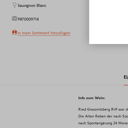
Sauvignon Blanc
9870009714
in mein Sortiment hinzufügen
E
Info zum Wein:
Ried Grassnitzberg Riff war 
Die Alten Reben der nach Südo
nach
Spontangärung 24 Monate 