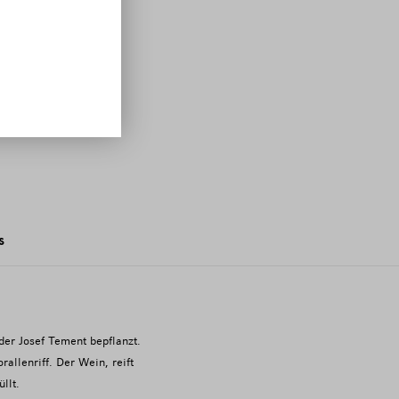
s
der Josef Tement bepflanzt.
allenriff.
Der Wein, reift
llt.