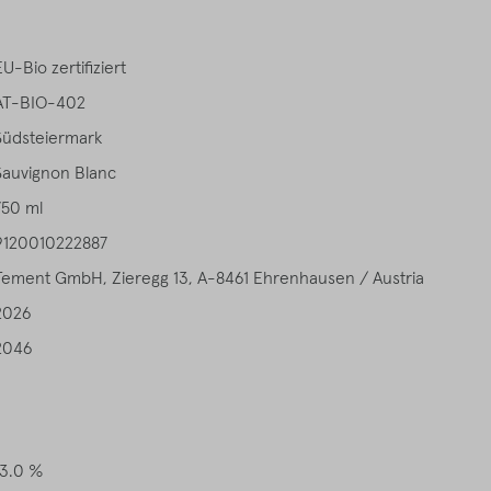
EU-Bio zertifiziert
AT-BIO-402
Südsteiermark
Sauvignon Blanc
750 ml
9120010222887
Tement GmbH, Zieregg 13, A-8461 Ehrenhausen / Austria
2026
2046
13.0 %