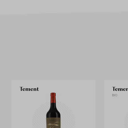
Tement
Teme
BIO