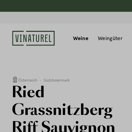
Weine
Weingüter
Österreich
•
Südsteiermark
Ried
Grassnitzberg
Riff Sauvignon