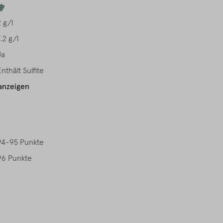
2 g/l
7.2 g/l
Ja
Enthält Sulfite
anzeigen
94-95 Punkte
96 Punkte