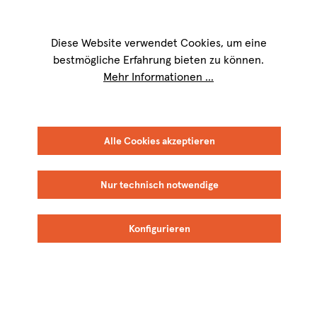
Wir sind für Sie werktags von
9 bis 17 Uhr
erreichbar. Telefon:
+49 8151
9084-40
Diese Website verwendet Cookies, um eine
bestmögliche Erfahrung bieten zu können.
Mehr Informationen ...
Alle Cookies akzeptieren
Nur technisch notwendige
Konfigurieren