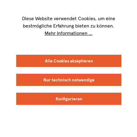
Wir sind für Sie werktags von
9 bis 17 Uhr
erreichbar. Telefon:
+49 8151
9084-40
Diese Website verwendet Cookies, um eine
bestmögliche Erfahrung bieten zu können.
Mehr Informationen ...
Alle Cookies akzeptieren
Nur technisch notwendige
Konfigurieren