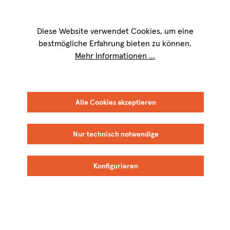
Wir sind für Sie werktags von
9 bis 17 Uhr
erreichbar. Telefon:
+49 8151
9084-40
Diese Website verwendet Cookies, um eine
bestmögliche Erfahrung bieten zu können.
Mehr Informationen ...
Alle Cookies akzeptieren
Nur technisch notwendige
Konfigurieren